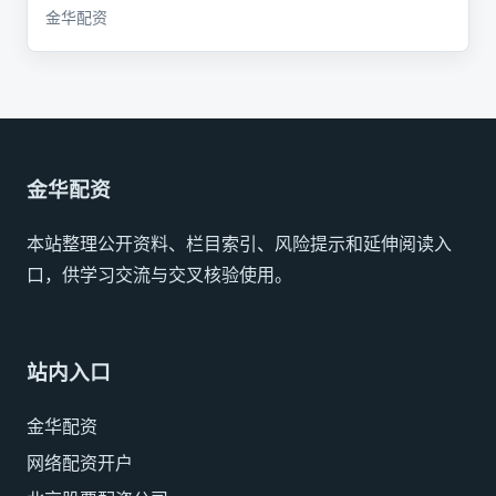
金华配资
金华配资
本站整理公开资料、栏目索引、风险提示和延伸阅读入
口，供学习交流与交叉核验使用。
站内入口
金华配资
网络配资开户